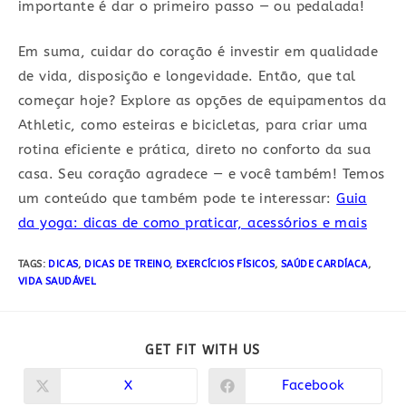
importante é dar o primeiro passo — ou pedalada!
Em suma, cuidar do coração é investir em qualidade
de vida, disposição e longevidade. Então, que tal
começar hoje? Explore as opções de equipamentos da
Athletic, como esteiras e bicicletas, para criar uma
rotina eficiente e prática, direto no conforto da sua
casa. Seu coração agradece — e você também! Temos
um conteúdo que também pode te interessar:
Guia
da yoga: dicas de como praticar, acessórios e mais
TAGS:
DICAS
,
DICAS DE TREINO
,
EXERCÍCIOS FÍSICOS
,
SAÚDE CARDÍACA
,
VIDA SAUDÁVEL
COMPARTILHAR
GET FIT WITH US
ESTE
CONTEÚDO
X
Facebook
Abre
Abre
em
em