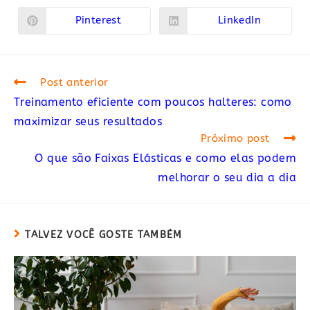
uma
uma
nova
nova
Pinterest
LinkedIn
Abre
Abre
janela
janela
em
em
uma
uma
nova
nova
janela
janela
Read
Post anterior
more
Treinamento eficiente com poucos halteres: como
articles
maximizar seus resultados
Próximo post
O que são Faixas Elásticas e como elas podem
melhorar o seu dia a dia
TALVEZ VOCÊ GOSTE TAMBÉM