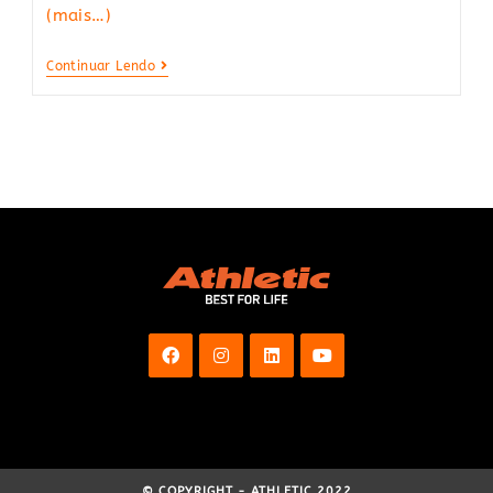
(mais…)
Melhore
Continuar Lendo
Sua
Saúde
Cardíaca:
5
Exercícios
Para
Um
Coração
Mais
Forte
© COPYRIGHT - ATHLETIC 2022