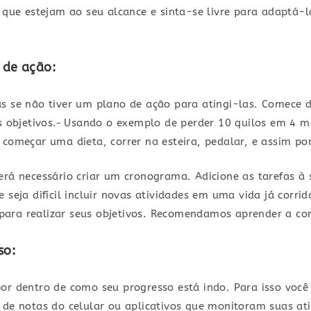
s que estejam ao seu alcance e sinta-se livre para adaptá-
 de ação:
as se não tiver um plano de ação para atingi-las. Comece 
s objetivos.
Usando o exemplo de perder 10 quilos em 4 m
 começar uma dieta, correr na esteira, pedalar, e assim po
erá necessário criar um cronograma. Adicione as tarefas à
 seja difícil incluir novas atividades em uma vida já corri
ara realizar seus objetivos. Recomendamos aprender a co
so:
por dentro de como seu progresso está indo. Para isso vo
 de notas do celular ou aplicativos que monitoram suas ativ