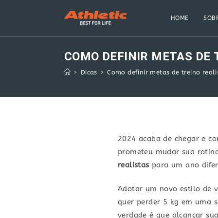
Skip
to
HOME
SOBR
content
COMO DEFINIR METAS DE 
>
Dicas
>
Como definir metas de treino real
2024 acaba de chegar e com
prometeu mudar sua rotina.
realistas
para um ano dife
Adotar um novo estilo de v
quer perder 5 kg em uma 
verdade é que alcançar su