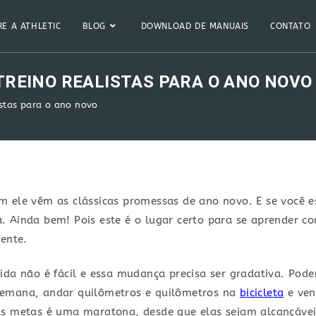
E A ATHLETIC
BLOG
DOWNLOAD DE MANUAIS
CONTATO
TREINO REALISTAS PARA O ANO NOV
istas para o ano novo
 ele vêm as clássicas promessas de ano novo. E se você e
 Ainda bem! Pois este é o lugar certo para se aprender c
rente.
ida não é fácil e essa mudança precisa ser gradativa. Pod
semana, andar quilômetros e quilômetros na
bicicleta
e ven
as metas é uma maratona, desde que elas sejam alcançáve