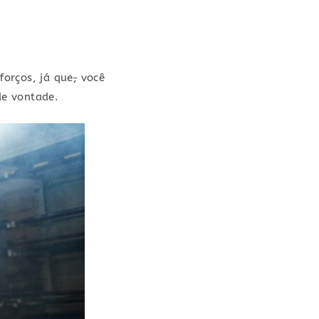
forços, já que
,
você
de vontade.