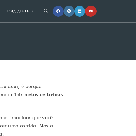
LOJA ATHLETIC
O
stá aqui, é porque
omo definir
metas de treinos
emos imaginar que você
cer uma corrida. Mas a
is.