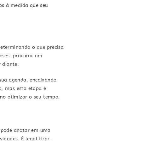
los à medida que seu
determinando o que precisa
eses: procurar um
r diante.
 sua agenda, encaixando
da, mas esta etapa é
mo otimizar o seu tempo.
cê pode anotar em uma
idades. É legal tirar