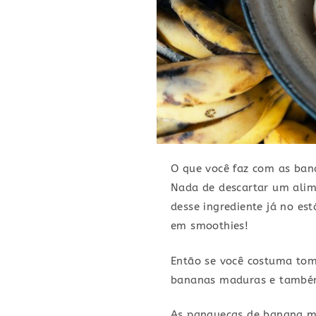
O que você faz com as ban
Nada de descartar um alime
desse ingrediente já no 
em smoothies!
Então se você costuma tom
bananas maduras e também
As panquecas de banana m