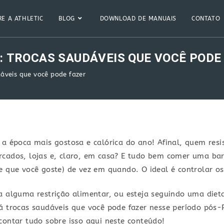
E A ATHLETIC
BLOG
DOWNLOAD DE MANUAIS
CONTATO
: TROCAS SAUDÁVEIS QUE VOCÊ PODE
dáveis que você pode fazer
 a época mais gostosa e calórica do ano! Afinal, quem resi
rcados, lojas e, claro, em casa? E tudo bem comer uma bar
e que você goste) de vez em quando. O ideal é controlar o
a alguma restrição alimentar, ou esteja seguindo uma diet
á trocas saudáveis que você pode fazer nesse período pós-P
contar tudo sobre isso aqui neste conteúdo!