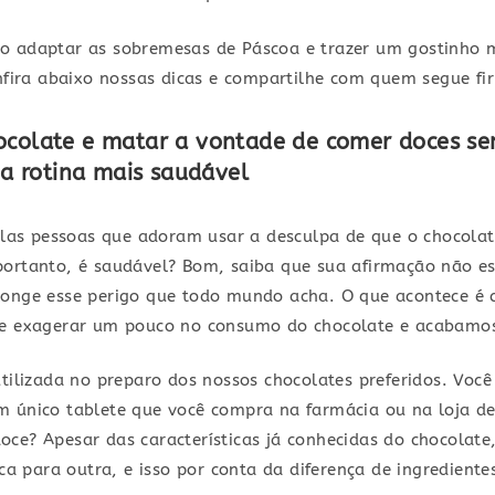
o adaptar as sobremesas de Páscoa e trazer um gostinho m
onfira abaixo nossas dicas e compartilhe com quem segue f
ocolate e matar a vontade de comer doces se
 rotina mais saudável
as pessoas que adoram usar a desculpa de que o chocolat
ortanto, é saudável? Bom, saiba que sua afirmação não est
longe esse perigo que todo mundo acha. O que acontece é 
 de exagerar um pouco no consumo do chocolate e acabamo
utilizada no preparo dos nossos chocolates preferidos. Voc
m único tablete que você compra na farmácia ou na loja d
ce? Apesar das características já conhecidas do chocolate
 para outra, e isso por conta da diferença de ingredient