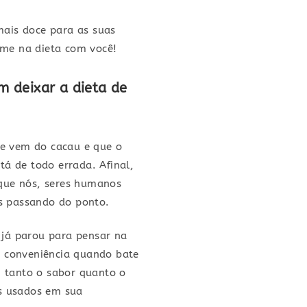
ais doce para as suas
irme na dieta com você!
m deixar a dieta de
e vem do cacau e que o
á de todo errada. Afinal,
que nós, seres humanos
s passando do ponto.
ê já parou para pensar na
e conveniência quando bate
, tanto o sabor quanto o
es usados em sua