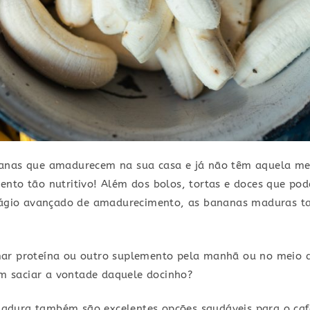
anas que amadurecem na sua casa e já não têm aquela me
nto tão nutritivo! Além dos bolos, tortas e doces que pod
estágio avançado de amadurecimento, as bananas maduras
ar proteína ou outro suplemento pela manhã ou no meio do
 saciar a vontade daquele docinho?
adura também são excelentes opções saudáveis para o caf