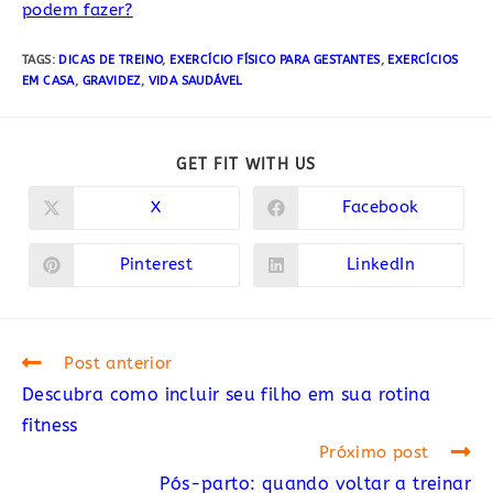
podem fazer?
TAGS:
DICAS DE TREINO
,
EXERCÍCIO FÍSICO PARA GESTANTES
,
EXERCÍCIOS
EM CASA
,
GRAVIDEZ
,
VIDA SAUDÁVEL
COMPARTILHAR
GET FIT WITH US
ESTE
CONTEÚDO
X
Facebook
Abre
Abre
em
em
uma
uma
nova
nova
Pinterest
LinkedIn
Abre
Abre
janela
janela
em
em
uma
uma
nova
nova
janela
janela
Read
Post anterior
more
Descubra como incluir seu filho em sua rotina
articles
fitness
Próximo post
Pós-parto: quando voltar a treinar