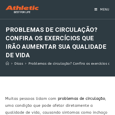
Skip
to
MENU
content
PROBLEMAS DE CIRCULAÇÃO?
CONFIRA OS EXERCÍCIOS QUE
IRÃO AUMENTAR SUA QUALIDADE
DE VIDA
>
Dicas
>
Problemas de circulação? Confira os exercícios qu
Muitas pessoas lidam com
problemas de circulação
,
uma condição que pode afetar diretamente a
qualidade de vida, causando sintomas como inchaço