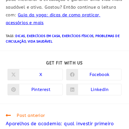
saudável e ativa. Gostou? Então continue a leitura
com:
Guia da yoga: dicas de como praticar,
acessórios e mais
TAGS:
DICAS
,
EXERCÍCIOS EM CASA
,
EXERCÍCIOS FÍSICOS
,
PROBLEMAS DE
CIRCULAÇÃO
,
VIDA SAUDÁVEL
COMPARTILHAR
GET FIT WITH US
ESTE
CONTEÚDO
X
Facebook
Abre
Abre
em
em
uma
uma
nova
nova
Pinterest
LinkedIn
Abre
Abre
janela
janela
em
em
uma
uma
nova
nova
janela
janela
Read
Post anterior
more
Aparelhos de academia: qual investir primeiro
articles