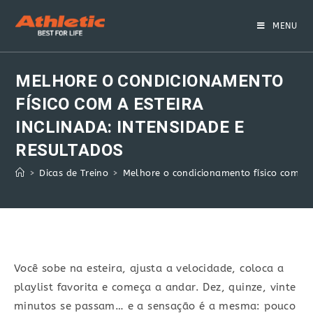
Skip
to
MENU
content
MELHORE O CONDICIONAMENTO
FÍSICO COM A ESTEIRA
INCLINADA: INTENSIDADE E
RESULTADOS
>
Dicas de Treino
>
Melhore o condicionamento físico com a e
Você sobe na esteira, ajusta a velocidade, coloca a
playlist favorita e começa a andar. Dez, quinze, vinte
minutos se passam… e a sensação é a mesma: pouco