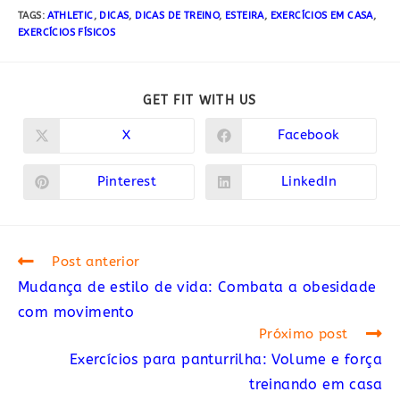
TAGS:
ATHLETIC
,
DICAS
,
DICAS DE TREINO
,
ESTEIRA
,
EXERCÍCIOS EM CASA
,
EXERCÍCIOS FÍSICOS
COMPARTILHAR
GET FIT WITH US
ESTE
CONTEÚDO
X
Facebook
Abre
Abre
em
em
uma
uma
nova
nova
Pinterest
LinkedIn
Abre
Abre
janela
janela
em
em
uma
uma
nova
nova
janela
janela
Read
Post anterior
more
Mudança de estilo de vida: Combata a obesidade
articles
com movimento
Próximo post
Exercícios para panturrilha: Volume e força
treinando em casa