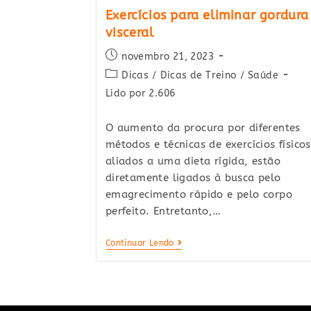
Exercícios para eliminar gordura
visceral
Post
novembro 21, 2023
published:
Post
Dicas
/
Dicas de Treino
/
Saúde
category:
Lido por 2.606
O aumento da procura por diferentes
métodos e técnicas de exercícios físicos
aliados a uma dieta rígida, estão
diretamente ligados à busca pelo
emagrecimento rápido e pelo corpo
perfeito. Entretanto,…
Exercícios
Continuar Lendo
Para
Eliminar
Gordura
Visceral