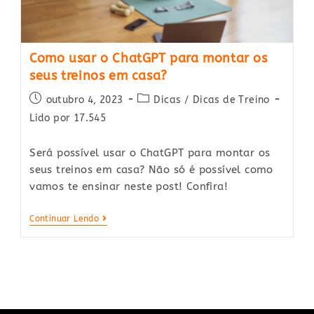
Como usar o ChatGPT para montar os
seus treinos em casa?
Post
Post
outubro 4, 2023
Dicas
/
Dicas de Treino
published:
category:
Lido por 17.545
Será possível usar o ChatGPT para montar os
seus treinos em casa? Não só é possível como
vamos te ensinar neste post! Confira!
Como
Continuar Lendo
Usar
O
ChatGPT
Para
Montar
Os
Seus
Treinos