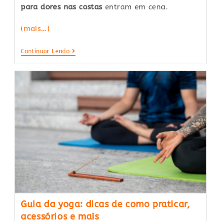
para dores nas costas
entram em cena.
(mais…)
Principais
Continuar Lendo
Exercícios
Para
Melhorar
Suas
Dores
Nas
Costas
Guia da yoga: dicas de como praticar,
acessórios e mais