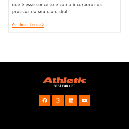
que é esse conceito e como incorporar as
práticas no seu dia a dia!
Wellness:
Continuar Lendo
O
Que
É
Esse
Conceito
E
Como
Aderir