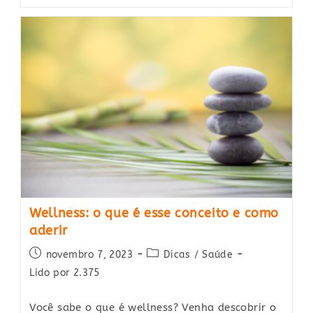
Yoga:
Dicas
De
Como
Praticar,
Acessórios
E
Mais
Wellness: o que é esse conceito e como
aderir
Post
Post
novembro 7, 2023
Dicas
/
Saúde
published:
category:
Lido por 2.375
Você sabe o que é wellness? Venha descobrir o