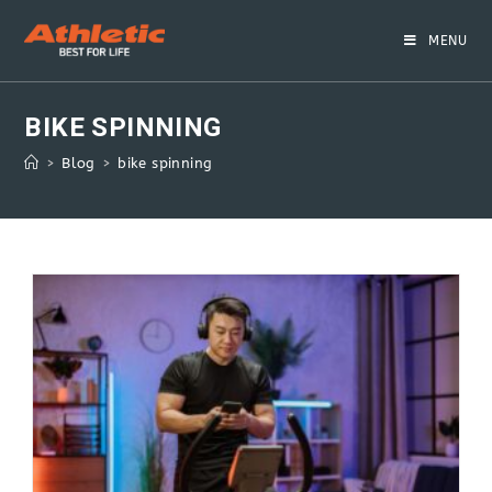
Skip
to
MENU
content
BIKE SPINNING
>
Blog
>
bike spinning