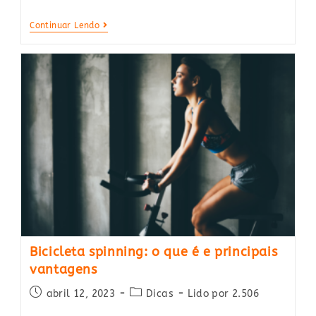
Spinning:
Continuar Lendo
Dicas
E
Planilha
Para
Treino
De
Bicicleta
Em
Casa
Bicicleta spinning: o que é e principais
vantagens
Post
Post
abril 12, 2023
Dicas
Lido por 2.506
published:
category: