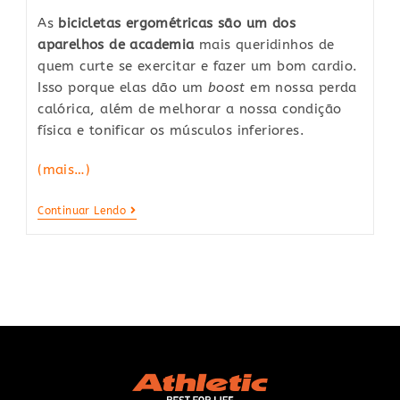
As
bicicletas ergométricas são um dos
aparelhos de academia
mais queridinhos de
quem curte se exercitar e fazer um bom cardio.
Isso porque elas dão um
boost
em nossa perda
calórica, além de melhorar a nossa condição
física e tonificar os músculos inferiores.
(mais…)
Bicicleta
Continuar Lendo
Spinning:
O
Que
É
E
Principais
Vantagens