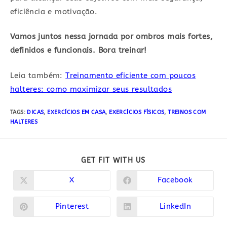
eficiência e motivação.
Vamos juntos nessa jornada por ombros mais fortes,
definidos e funcionais. Bora treinar!
Leia também:
Treinamento eficiente com poucos
halteres: como maximizar seus resultados
TAGS:
DICAS
,
EXERCÍCIOS EM CASA
,
EXERCÍCIOS FÍSICOS
,
TREINOS COM
HALTERES
COMPARTILHAR
GET FIT WITH US
ESTE
CONTEÚDO
X
Facebook
Abre
Abre
em
em
uma
uma
nova
nova
Pinterest
LinkedIn
Abre
Abre
janela
janela
em
em
uma
uma