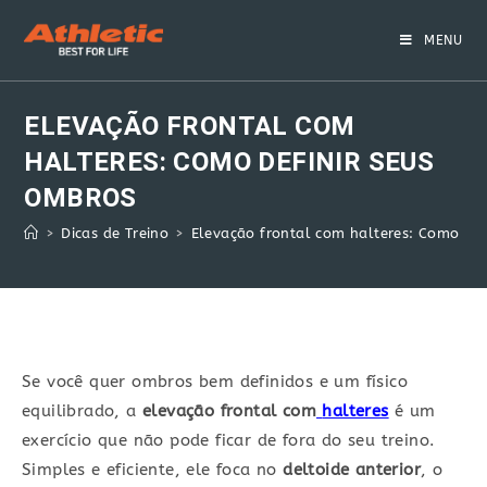
Skip
to
MENU
content
ELEVAÇÃO FRONTAL COM
HALTERES: COMO DEFINIR SEUS
OMBROS
>
Dicas de Treino
>
Elevação frontal com halteres: Como def
Se você quer ombros bem definidos e um físico
equilibrado, a
elevação frontal com
halteres
é um
exercício que não pode ficar de fora do seu treino.
Simples e eficiente, ele foca no
deltoide anterior
, o