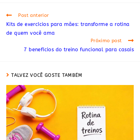
nova
nova
janela
janela
Read
Post anterior
more
Kits de exercícios para mães: transforme a rotina
articles
de quem você ama
Próximo post
7 benefícios do treino funcional para casais
TALVEZ VOCÊ GOSTE TAMBÉM