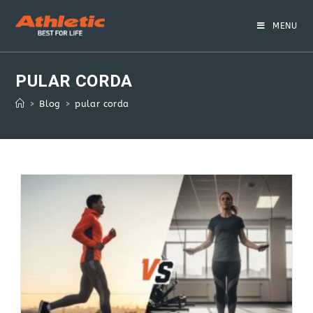
Skip
to
MENU
content
PULAR CORDA
>
Blog
>
pular corda