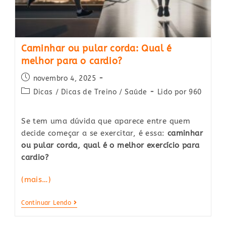
Caminhar ou pular corda: Qual é
melhor para o cardio?
Post
novembro 4, 2025
published:
Post
Dicas
/
Dicas de Treino
/
Saúde
Lido por 960
category:
Se tem uma dúvida que aparece entre quem
decide começar a se exercitar, é essa:
caminhar
ou pular corda, qual é o melhor exercício para
cardio?
(mais…)
Caminhar
Continuar Lendo
Ou
Pular