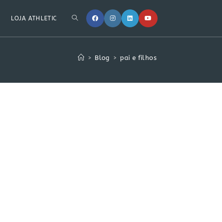
LOJA ATHLETIC
>
Blog
>
pai e filhos