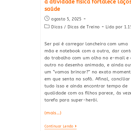
a atividade física fortalece laço
saúde
Post
agosto 5, 2025
published:
Post
Dicas
/
Dicas de Treino
Lido por 1.1
category:
Ser pai é carregar lancheira com uma
mão e notebook com a outra, dar cont
do trabalho com um olho no e-mail e 
outro no desenho animado, e ainda ou
um “vamos brincar?” no exato momen
em que senta no sofá. Afinal, conciliar
tudo isso e ainda encontrar tempo de
qualidade com os filhos parece, às vez
tarefa para super-herói.
(mais…)
Pais
Continuar Lendo
E