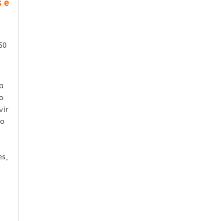
s e
50
a
o
vir
to
es,