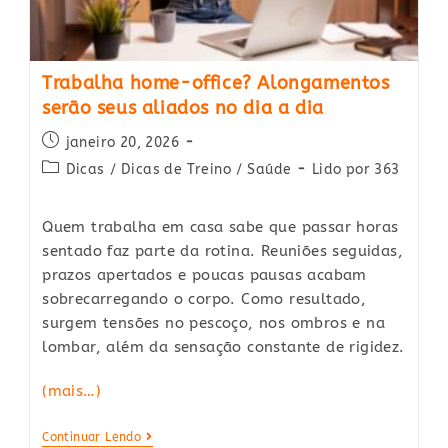
Trabalha home-office? Alongamentos
serão seus aliados no dia a dia
Post
janeiro 20, 2026
published:
Post
Dicas
/
Dicas de Treino
/
Saúde
Lido por 363
category:
Quem trabalha em casa sabe que passar horas
sentado faz parte da rotina. Reuniões seguidas,
prazos apertados e poucas pausas acabam
sobrecarregando o corpo. Como resultado,
surgem tensões no pescoço, nos ombros e na
lombar, além da sensação constante de rigidez.
(mais…)
Trabalha
Continuar Lendo