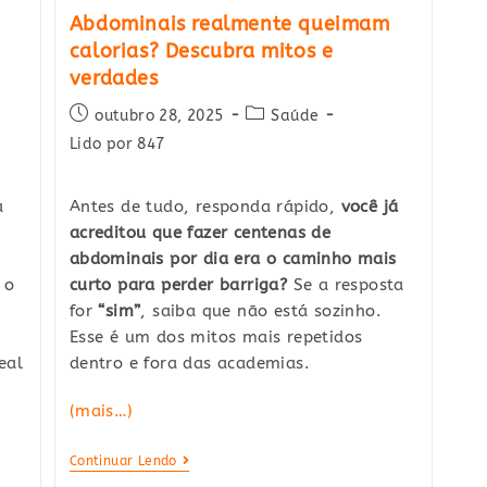
Abdominais realmente queimam
calorias? Descubra mitos e
verdades
Post
Post
outubro 28, 2025
Saúde
published:
category:
Lido por 847
a
Antes de tudo, responda rápido,
você já
acreditou que fazer centenas de
abdominais por dia era o caminho mais
 o
curto para perder barriga?
Se a resposta
for
“sim”
, saiba que não está sozinho.
Esse é um dos mitos mais repetidos
eal
dentro e fora das academias.
(mais…)
Abdominais
Continuar Lendo
Realmente