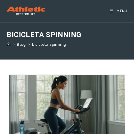
Skip
to
MENU
content
BICICLETA SPINNING
>
Blog
>
bicicleta spinning