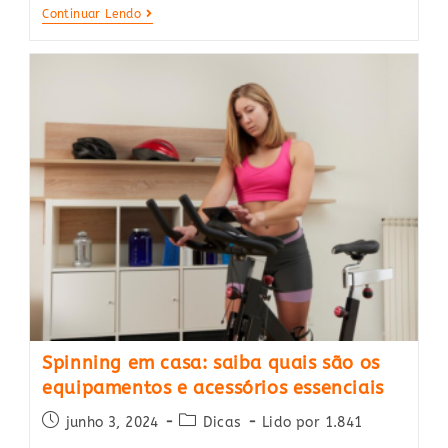
8
Continuar Lendo
Benefícios
Da
Spinning
Athletic
Advanced
200BS
Para
Melhorar
O
Cardio
Spinning em casa: saiba quais são os
equipamentos e acessórios essenciais
Post
Post
junho 3, 2024
Dicas
Lido por 1.841
published:
category: