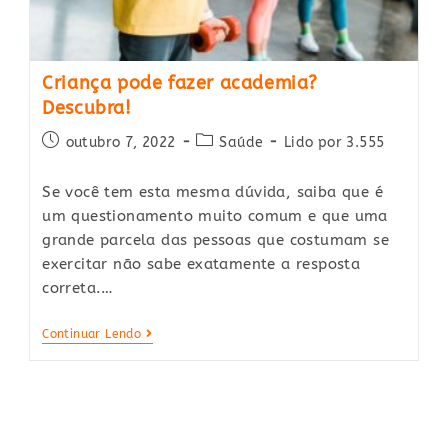
Criança pode fazer academia?
Descubra!
Post
Post
outubro 7, 2022
Saúde
Lido por 3.555
published:
category:
Se você tem esta mesma dúvida, saiba que é
um questionamento muito comum e que uma
grande parcela das pessoas que costumam se
exercitar não sabe exatamente a resposta
correta.…
Criança
Continuar Lendo
Pode
Fazer
Academia?
Descubra!