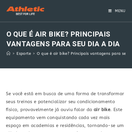
Skip
to
MENU
content
O QUE É AIR BIKE? PRINCIPAIS
VANTAGENS PARA SEU DIA A DIA
>
Esporte
>
O que é air bike? Principais vantagens para seu d
Se você está em busca de uma forma de transformar
seus treinos e potencializar seu condicionamento
físico, provavelmente já ouviu falar da
air bike
. Este
equipamento vem conquistando cada vez mais
espaço em academias e residências, tornando-se um