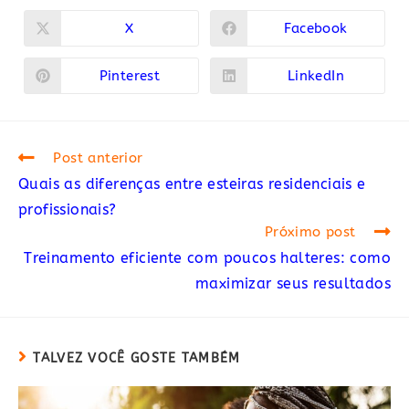
ESTE
CONTEÚDO
X
Facebook
Abre
Abre
em
em
uma
uma
nova
nova
Pinterest
LinkedIn
Abre
Abre
janela
janela
em
em
uma
uma
nova
nova
janela
janela
Read
Post anterior
more
Quais as diferenças entre esteiras residenciais e
articles
profissionais?
Próximo post
Treinamento eficiente com poucos halteres: como
maximizar seus resultados
TALVEZ VOCÊ GOSTE TAMBÉM