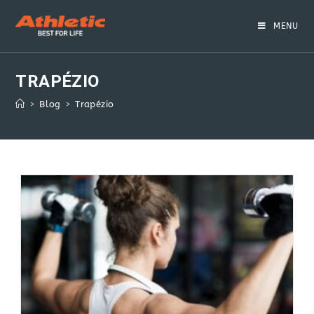
Skip
to
MENU
content
TRAPÉZIO
>
Blog
>
Trapézio