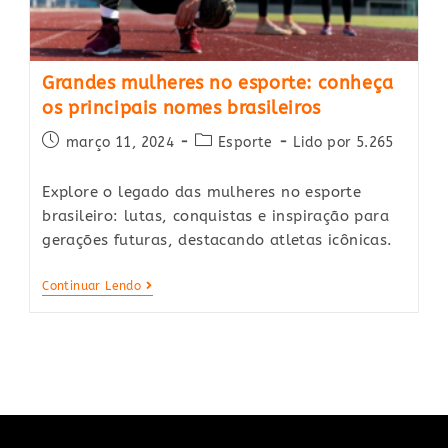
Grandes mulheres no esporte: conheça
os principais nomes brasileiros
Post
Post
março 11, 2024
Esporte
Lido por 5.265
published:
category:
Explore o legado das mulheres no esporte
brasileiro: lutas, conquistas e inspiração para
gerações futuras, destacando atletas icônicas.
Grandes
Continuar Lendo
Mulheres
No
Esporte:
Conheça
Os
Principais
Nomes
Brasileiros