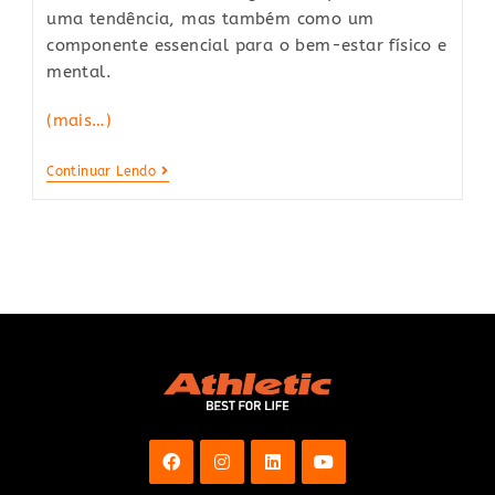
uma tendência, mas também como um
componente essencial para o bem-estar físico e
mental.
(mais…)
Exercícios
Continuar Lendo
Em
Casa:
Rotinas
Simples
Para
Uma
Vida
Saudável